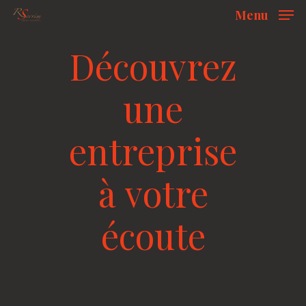
Skip
Menu
to
Ferm
Découvrez
main
content
une
entreprise
à
votre
écoute
disposition