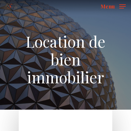
Skip
Menu
to
Ferm
main
content
Location de
bien
immobilier